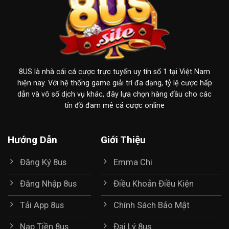
8US là nhà cái cá cược trực tuyến uy tín số 1 tại Việt Nam
hiện nay. Với hệ thống game giải trí đa dạng, tỷ lệ cược hấp
dẫn và vô số dịch vụ khác, đây lựa chọn hàng đầu cho các
tín đồ đam mê cá cược online
Hướng Dẫn
Giới Thiệu
Đăng Ký 8us
Emma Chi
Đăng Nhập 8us
Điều Khoản Điều Kiện
Tải App 8us
Chính Sách Bảo Mật
Nạp Tiền 8us
Đại Lý 8us