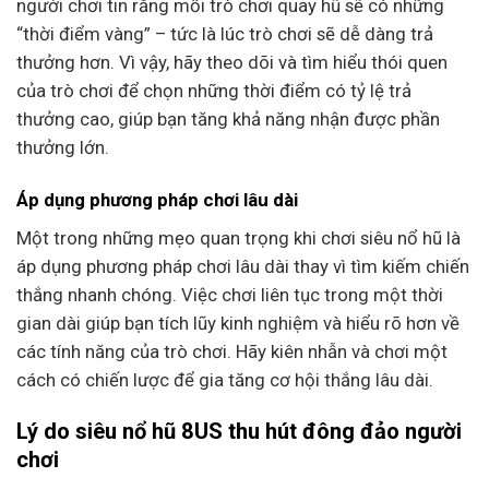
người chơi tin rằng mỗi trò chơi quay hũ sẽ có những
“thời điểm vàng” – tức là lúc trò chơi sẽ dễ dàng trả
thưởng hơn. Vì vậy, hãy theo dõi và tìm hiểu thói quen
của trò chơi để chọn những thời điểm có tỷ lệ trả
thưởng cao, giúp bạn tăng khả năng nhận được phần
thưởng lớn.
Áp dụng phương pháp chơi lâu dài
Một trong những mẹo quan trọng khi chơi siêu nổ hũ là
áp dụng phương pháp chơi lâu dài thay vì tìm kiếm chiến
thắng nhanh chóng. Việc chơi liên tục trong một thời
gian dài giúp bạn tích lũy kinh nghiệm và hiểu rõ hơn về
các tính năng của trò chơi. Hãy kiên nhẫn và chơi một
cách có chiến lược để gia tăng cơ hội thắng lâu dài.
Lý do siêu nổ hũ 8US thu hút đông đảo người
chơi