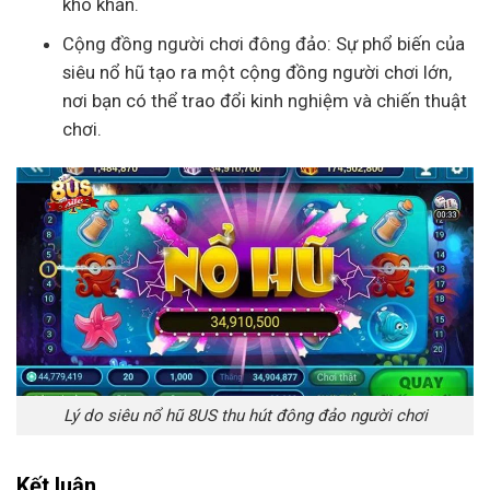
khó khăn.
Cộng đồng người chơi đông đảo: Sự phổ biến của
siêu nổ hũ tạo ra một cộng đồng người chơi lớn,
nơi bạn có thể trao đổi kinh nghiệm và chiến thuật
chơi.
Lý do siêu nổ hũ 8US thu hút đông đảo người chơi
Kết luận