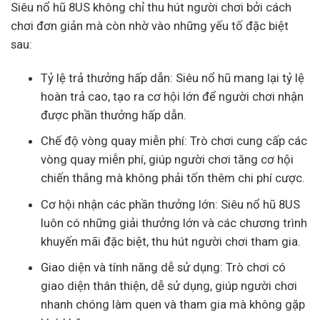
Siêu nổ hũ 8US không chỉ thu hút người chơi bởi cách
chơi đơn giản mà còn nhờ vào những yếu tố đặc biệt
sau:
Tỷ lệ trả thưởng hấp dẫn: Siêu nổ hũ mang lại tỷ lệ
hoàn trả cao, tạo ra cơ hội lớn để người chơi nhận
được phần thưởng hấp dẫn.
Chế độ vòng quay miễn phí: Trò chơi cung cấp các
vòng quay miễn phí, giúp người chơi tăng cơ hội
chiến thắng mà không phải tốn thêm chi phí cược.
Cơ hội nhận các phần thưởng lớn: Siêu nổ hũ 8US
luôn có những giải thưởng lớn và các chương trình
khuyến mãi đặc biệt, thu hút người chơi tham gia.
Giao diện và tính năng dễ sử dụng: Trò chơi có
giao diện thân thiện, dễ sử dụng, giúp người chơi
nhanh chóng làm quen và tham gia mà không gặp