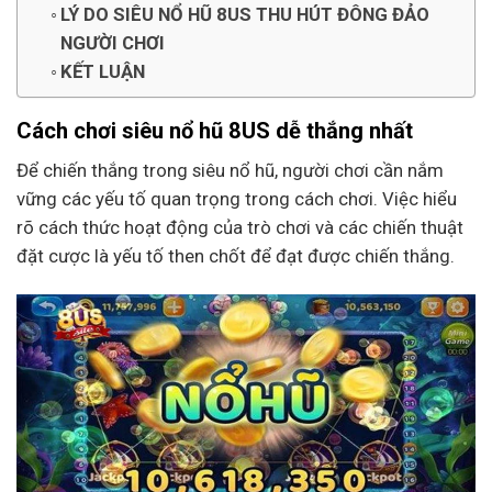
LÝ DO SIÊU NỔ HŨ 8US THU HÚT ĐÔNG ĐẢO
NGƯỜI CHƠI
KẾT LUẬN
Cách chơi siêu nổ hũ 8US dễ thắng nhất
Để chiến thắng trong siêu nổ hũ, người chơi cần nắm
vững các yếu tố quan trọng trong cách chơi. Việc hiểu
rõ cách thức hoạt động của trò chơi và các chiến thuật
đặt cược là yếu tố then chốt để đạt được chiến thắng.