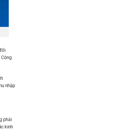
đối
. Công
ch
thu nhập
g phải
ác kinh