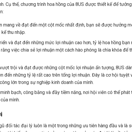
ình. Cụ thể, chương trình hoa hồng của 8US được thiết kế để tưởn
n:
ạn mang về đạt đến một cột mốc nhất định, bạn sẽ được hưởng mộ
 kể thu nhập.
triển và đạt đến những mức lợi nhuận cao hơn, tỷ lệ hoa hồng bạn
 rằng việc chia sẻ lợi nhuận một cách hào phóng là chìa khóa để 
 vượt trội và đạt được những cột mốc lợi nhuận ấn tượng, 8US dà
đến những tỷ lệ rất cao trên tổng lợi nhuận. Đây là cơ hội tuyệt 
 công lớn trong sự nghiệp kinh doanh của mình.
inh bạch, công bằng và đầy tiềm năng, nơi hội viên có thể phát t
 của mình.
i
gũ đối tác đại lý luôn là một trong những ưu tiên hàng đầu và là