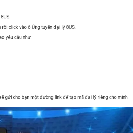
 8US.
rồi click vào ô Ứng tuyển đại lý 8US.
heo yêu cầu như:
sẽ gửi cho bạn một đường link để tạo mã đại lý riêng cho mình.