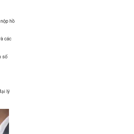
 nộp hồ
và các
h số
ại lý