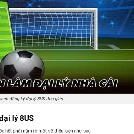
 cách đăng ký đại lý 8US đơn giản
đại lý 8US
rước hết phải nắm rõ một số điều kiện như sau: