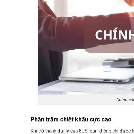
Chính sá
Phần trăm chiết khấu cực cao
Khi trở thành đại lý của 8US, bạn không chỉ đượ