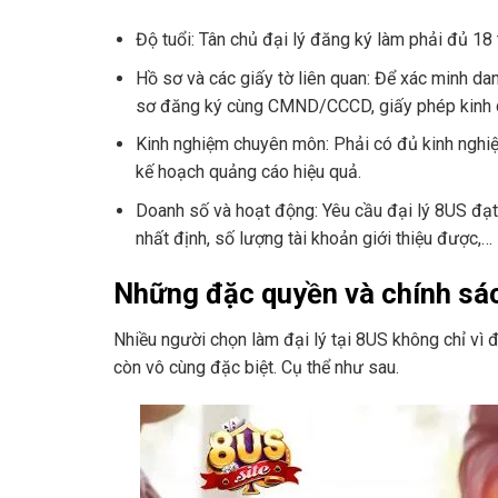
Độ tuổi: Tân chủ đại lý đăng ký làm phải đủ 18 
Hồ sơ và các giấy tờ liên quan: Để xác minh da
sơ đăng ký cùng CMND/CCCD, giấy phép kinh d
Kinh nghiệm chuyên môn: Phải có đủ kinh nghiệm
kế hoạch quảng cáo hiệu quả.
Doanh số và hoạt động: Yêu cầu đại lý 8US đạ
nhất định, số lượng tài khoản giới thiệu được,…
Những đặc quyền và chính sác
Nhiều người chọn làm đại lý tại 8US không chỉ vì 
còn vô cùng đặc biệt. Cụ thể như sau.