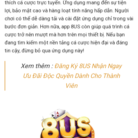
thích cá cược trực tuyến. Ứng dụng mang đến sự tiện
lợi, bảo mật cao và hàng loạt tính năng hấp dẫn. Người
chơi có thể dễ dàng tải và cài đặt ứng dụng chỉ trong vài
bước đơn giản. Hơn nữa, app 8US còn giúp quá trình cá
cược trở nên mượt mà hơn trên mọi thiết bị. Nếu bạn
đang tìm kiếm một nền tảng cá cược hiện đại và đáng
tin cậy, đừng bỏ qua ứng dụng này!
Xem thêm :
Đăng Ký 8US Nhận Ngay
Ưu Đãi Độc Quyền Dành Cho Thành
Viên