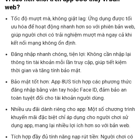
web?
Tốc độ mượt mà, không giật lag: Ứng dụng được tối
ưu hóa để hoạt động nhanh hơn so với phiên bản web,
giúp người chơi có trải nghiệm mượt mà ngay cả khi
kết nối mạng không ổn định.
Đăng nhập nhanh chóng, tiện lợi: Không cần nhập lại
thông tin tài khoản mỗi lần truy cập, giúp tiết kiệm
thời gian và tăng tính bảo mật.
Bảo mật tốt hơn: App 8US tích hợp các phương thức
đăng nhập bằng vân tay hoặc Face ID, đảm bảo an
toàn tuyệt đối cho tài khoản người dùng.
Nhiều ưu đãi dành riêng cho app: Một số chương trình
khuyến mãi đặc biệt chỉ áp dụng cho người chơi sử
dụng app, mang lại nhiều lợi ích hơn so với bản web.
Tích hợp đầy đủ tính năng nạp rút tiền: Người chơi có