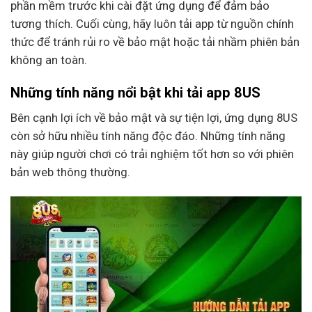
phần mềm trước khi cài đặt ứng dụng để đảm bảo
tương thích. Cuối cùng, hãy luôn tải app từ nguồn chính
thức để tránh rủi ro về bảo mật hoặc tải nhầm phiên bản
không an toàn.
Những tính năng nổi bật khi tải app 8US
Bên cạnh lợi ích về bảo mật và sự tiện lợi, ứng dụng 8US
còn sở hữu nhiều tính năng độc đáo. Những tính năng
này giúp người chơi có trải nghiệm tốt hơn so với phiên
bản web thông thường.