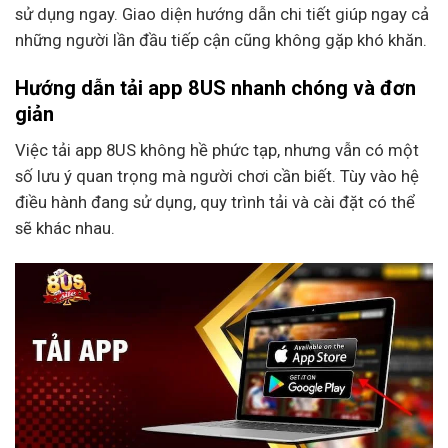
sử dụng ngay. Giao diện hướng dẫn chi tiết giúp ngay cả
những người lần đầu tiếp cận cũng không gặp khó khăn.
Hướng dẫn tải app 8US nhanh chóng và đơn
giản
Việc tải app 8US không hề phức tạp, nhưng vẫn có một
số lưu ý quan trọng mà người chơi cần biết. Tùy vào hệ
điều hành đang sử dụng, quy trình tải và cài đặt có thể
sẽ khác nhau.