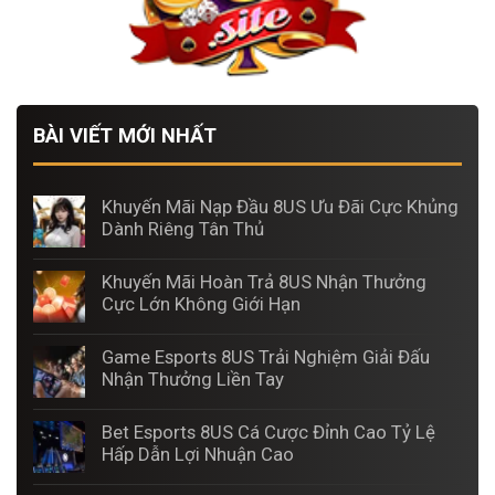
BÀI VIẾT MỚI NHẤT
Khuyến Mãi Nạp Đầu 8US Ưu Đãi Cực Khủng
Dành Riêng Tân Thủ
Khuyến Mãi Hoàn Trả 8US Nhận Thưởng
Cực Lớn Không Giới Hạn
Game Esports 8US Trải Nghiệm Giải Đấu
Nhận Thưởng Liền Tay
Bet Esports 8US Cá Cược Đỉnh Cao Tỷ Lệ
Hấp Dẫn Lợi Nhuận Cao