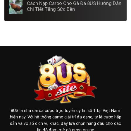
Cách Nạp Carbo Cho Gà Đá 8US Hướng Dẫn
Chi Tiết Tăng Sức Bền
8US là nhà cái cá cược trực tuyến uy tín số 1 tại Việt Nam
hiện nay. Với hệ thống game giải trí đa dạng, tỷ lệ cược hấp
dẫn và vô số dịch vụ khác, đây lựa chọn hàng đầu cho các
tín đồ đam mê cá cược online