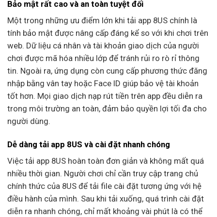
Bảo mật rất cao và an toàn tuyệt đối
Một trong những ưu điểm lớn khi tải app 8US chính là
tính bảo mật được nâng cấp đáng kể so với khi chơi trên
web. Dữ liệu cá nhân và tài khoản giao dịch của người
chơi được mã hóa nhiều lớp để tránh rủi ro rò rỉ thông
tin. Ngoài ra, ứng dụng còn cung cấp phương thức đăng
nhập bằng vân tay hoặc Face ID giúp bảo vệ tài khoản
tốt hơn. Mọi giao dịch nạp rút tiền trên app đều diễn ra
trong môi trường an toàn, đảm bảo quyền lợi tối đa cho
người dùng.
Dễ dàng tải app 8US và cài đặt nhanh chóng
Việc tải app 8US hoàn toàn đơn giản và không mất quá
nhiều thời gian. Người chơi chỉ cần truy cập trang chủ
chính thức của 8US để tải file cài đặt tương ứng với hệ
điều hành của mình. Sau khi tải xuống, quá trình cài đặt
diễn ra nhanh chóng, chỉ mất khoảng vài phút là có thể