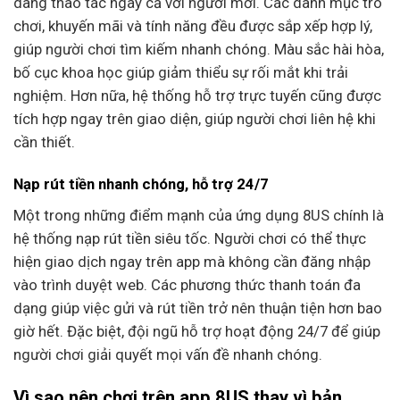
dàng thao tác ngay cả với người mới. Các danh mục trò
chơi, khuyến mãi và tính năng đều được sắp xếp hợp lý,
giúp người chơi tìm kiếm nhanh chóng. Màu sắc hài hòa,
bố cục khoa học giúp giảm thiểu sự rối mắt khi trải
nghiệm. Hơn nữa, hệ thống hỗ trợ trực tuyến cũng được
tích hợp ngay trên giao diện, giúp người chơi liên hệ khi
cần thiết.
Nạp rút tiền nhanh chóng, hỗ trợ 24/7
Một trong những điểm mạnh của ứng dụng 8US chính là
hệ thống nạp rút tiền siêu tốc. Người chơi có thể thực
hiện giao dịch ngay trên app mà không cần đăng nhập
vào trình duyệt web. Các phương thức thanh toán đa
dạng giúp việc gửi và rút tiền trở nên thuận tiện hơn bao
giờ hết. Đặc biệt, đội ngũ hỗ trợ hoạt động 24/7 để giúp
người chơi giải quyết mọi vấn đề nhanh chóng.
Vì sao nên chơi trên app 8US thay vì bản