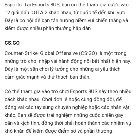
Esports. Tại Esports 8US, bạn có thể tham gia cược vào
12 giải đấu DOTA 2 khác nhau, từ quốc tế đến khu vực.
Đây là cơ hội để bạn tận hưởng niềm vui chiến thắng và
kiếm được nhiều phần thưởng hấp dẫn.
CS:GO
Counter-Strike: Global Offensive (CS:GO) là một trong
những trò chơi nhập vai hành động nổi bật nhất hiện nay.
Đây là một sân chơi lý tưởng cho những ai yêu thích
cảm giác mạnh và thử thách bản thân.
Có thể tham gia vào trò chơi Esports 8US này theo nhiều
cách khác nhau: Chơi đơn lẻ hoặc cùng đồng đội, để
đóng vai các tay súng chuyên nghiệp hoặc các nhân vật
khác. Bạn sẽ được trải nghiệm những cuộc chiến gay
cấn và kịch tính, đồng thời phải hoàn thành các nhiệm vụ
khó khăn để kiếm được điểm số và phần thưởng.