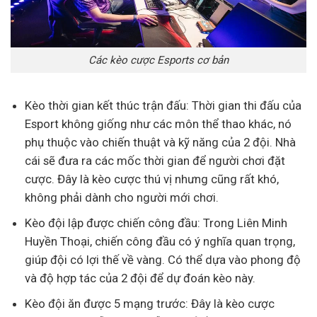
Các kèo cược Esports cơ bản
Kèo thời gian kết thúc trận đấu: Thời gian thi đấu của
Esport không giống như các môn thể thao khác, nó
phụ thuộc vào chiến thuật và kỹ năng của 2 đội. Nhà
cái sẽ đưa ra các mốc thời gian để người chơi đặt
cược. Đây là kèo cược thú vị nhưng cũng rất khó,
không phải dành cho người mới chơi.
Kèo đội lập được chiến công đầu: Trong Liên Minh
Huyền Thoại, chiến công đầu có ý nghĩa quan trọng,
giúp đội có lợi thế về vàng. Có thể dựa vào phong độ
và độ hợp tác của 2 đội để dự đoán kèo này.
Kèo đội ăn được 5 mạng trước: Đây là kèo cược