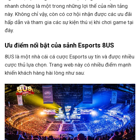
nhanh chóng là một trong những lợi thế của nền tảng
này. Không chỉ vậy, còn có cơ hội nhận được các ưu đãi
hấp dẫn và tham gia các sự kiện thú vị khi chơi game tại
đây.
Ưu điểm nổi bật của sảnh Esports 8US
8US là một nhà cái cá cược Esports uy tín và được nhiều
cược thủ lựa chọn. Trang web này có nhiều điểm mạnh
khiến khách hàng hài lòng như sau: