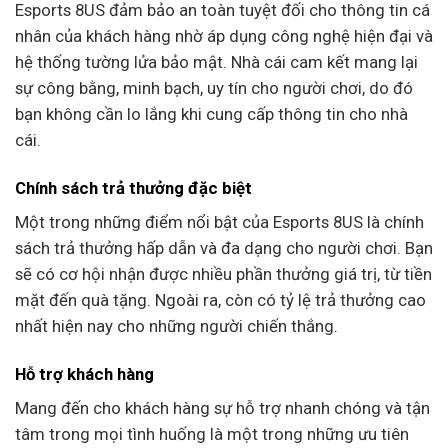
Esports 8US đảm bảo an toàn tuyệt đối cho thông tin cá
nhân của khách hàng nhờ áp dụng công nghệ hiện đại và
hệ thống tường lửa bảo mật. Nhà cái cam kết mang lại
sự công bằng, minh bạch, uy tín cho người chơi, do đó
bạn không cần lo lắng khi cung cấp thông tin cho nhà
cái.
Chính sách trả thưởng đặc biệt
Một trong những điểm nổi bật của Esports 8US là chính
sách trả thưởng hấp dẫn và đa dạng cho người chơi. Bạn
sẽ có cơ hội nhận được nhiều phần thưởng giá trị, từ tiền
mặt đến quà tặng. Ngoài ra, còn có tỷ lệ trả thưởng cao
nhất hiện nay cho những người chiến thắng.
Hỗ trợ khách hàng
Mang đến cho khách hàng sự hỗ trợ nhanh chóng và tận
tâm trong mọi tình huống là một trong những ưu tiên