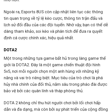
Ngoài ra, Esports 8US còn cập nhật liên tục các thông
tin quan trọng về tỷ lệ kèo cược, thông tin trận đấu và
lịch sử đối đầu của các đội tuyển. Nhờ vậy, bạn có thể dễ
dàng tham khảo, soi kèo và phân tích để đưa ra quyết
định cá cược chính xác, hiệu quả nhất.
DOTA2
Một trong những tựa game bất hủ trong làng game thế
giới là DOTA2. Đây là một game chiến thuật đội hình
5v5, nơi mỗi người chọn một anh hùng với những kỹ
năng và vai trò riêng biệt. Mục tiêu của trò chơi là phá
hủy nhà chính của đối thủ, nằm sâu trong pháo đài được
bảo vệ bởi các quân lính và tháp phòng thủ.
DOTA 2 không chỉ thu hút người chơi bởi lối chơi hấp
dẫn và đa dạng, mà còn bởi sự phát triển của cộng đồng