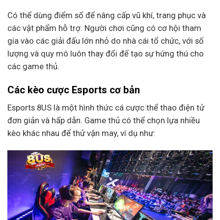
Có thể dùng điểm số để nâng cấp vũ khí, trang phục và
các vật phẩm hỗ trợ. Người chơi cũng có cơ hội tham
gia vào các giải đấu lớn nhỏ do nhà cái tổ chức, với số
lượng và quy mô luôn thay đổi để tạo sự hứng thú cho
các game thủ.
Các kèo cược Esports cơ bản
Esports 8US là một hình thức cá cược thể thao điện tử
đơn giản và hấp dẫn. Game thủ có thể chọn lựa nhiều
kèo khác nhau để thử vận may, ví dụ như: