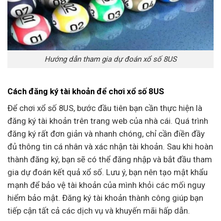
Hướng dẫn tham gia dự đoán xổ số 8US
Cách đăng ký tài khoản để chơi xổ số 8US
Để chơi xổ số 8US, bước đầu tiên bạn cần thực hiện là
đăng ký tài khoản trên trang web của nhà cái. Quá trình
đăng ký rất đơn giản và nhanh chóng, chỉ cần điền đầy
đủ thông tin cá nhân và xác nhận tài khoản. Sau khi hoàn
thành đăng ký, bạn sẽ có thể đăng nhập và bắt đầu tham
gia dự đoán kết quả xổ số. Lưu ý, bạn nên tạo mật khẩu
mạnh để bảo vệ tài khoản của mình khỏi các mối nguy
hiểm bảo mật. Đăng ký tài khoản thành công giúp bạn
tiếp cận tất cả các dịch vụ và khuyến mãi hấp dẫn.