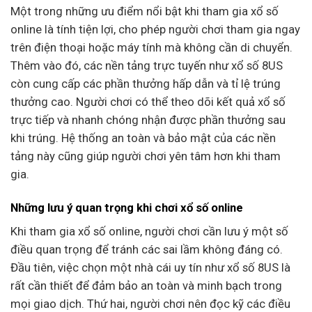
Một trong những ưu điểm nổi bật khi tham gia xổ số
online là tính tiện lợi, cho phép người chơi tham gia ngay
trên điện thoại hoặc máy tính mà không cần di chuyển.
Thêm vào đó, các nền tảng trực tuyến như xổ số 8US
còn cung cấp các phần thưởng hấp dẫn và tỉ lệ trúng
thưởng cao. Người chơi có thể theo dõi kết quả xổ số
trực tiếp và nhanh chóng nhận được phần thưởng sau
khi trúng. Hệ thống an toàn và bảo mật của các nền
tảng này cũng giúp người chơi yên tâm hơn khi tham
gia.
Những lưu ý quan trọng khi chơi xổ số online
Khi tham gia xổ số online, người chơi cần lưu ý một số
điều quan trọng để tránh các sai lầm không đáng có.
Đầu tiên, việc chọn một nhà cái uy tín như xổ số 8US là
rất cần thiết để đảm bảo an toàn và minh bạch trong
mọi giao dịch. Thứ hai, người chơi nên đọc kỹ các điều