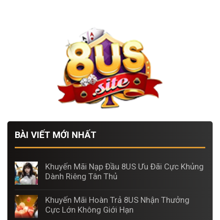
BÀI VIẾT MỚI NHẤT
Khuyến Mãi Nạp Đầu 8US Ưu Đãi Cực Khủng
Dành Riêng Tân Thủ
Khuyến Mãi Hoàn Trả 8US Nhận Thưởng
Cực Lớn Không Giới Hạn