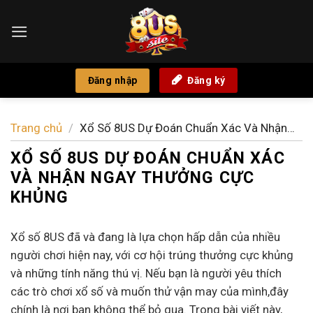
Bỏ
qua
nội
dung
Đăng nhập
Đăng ký
Trang chủ
/
Xổ Số 8US Dự Đoán Chuẩn Xác Và Nhận
Ngay Thưởng Cực Khủng
XỔ SỐ 8US DỰ ĐOÁN CHUẨN XÁC
VÀ NHẬN NGAY THƯỞNG CỰC
KHỦNG
Xổ số 8US đã và đang là lựa chọn hấp dẫn của nhiều
người chơi hiện nay, với cơ hội trúng thưởng cực khủng
và những tính năng thú vị. Nếu bạn là người yêu thích
các trò chơi xổ số và muốn thử vận may của mình,đây
chính là nơi bạn không thể bỏ qua. Trong bài viết này,