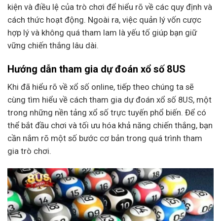
kiện và điều lệ của trò chơi để hiểu rõ về các quy định và
cách thức hoạt động. Ngoài ra, việc quản lý vốn cược
hợp lý và không quá tham lam là yếu tố giúp bạn giữ
vững chiến thắng lâu dài.
Hướng dẫn tham gia dự đoán xổ số 8US
Khi đã hiểu rõ về xổ số online, tiếp theo chúng ta sẽ
cùng tìm hiểu về cách tham gia dự đoán xổ số 8US, một
trong những nền tảng xổ số trực tuyến phổ biến. Để có
thể bắt đầu chơi và tối ưu hóa khả năng chiến thắng, bạn
cần nắm rõ một số bước cơ bản trong quá trình tham
gia trò chơi.