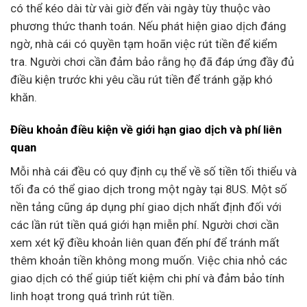
có thể kéo dài từ vài giờ đến vài ngày tùy thuộc vào
phương thức thanh toán. Nếu phát hiện giao dịch đáng
ngờ, nhà cái có quyền tạm hoãn việc rút tiền để kiểm
tra. Người chơi cần đảm bảo rằng họ đã đáp ứng đầy đủ
điều kiện trước khi yêu cầu rút tiền để tránh gặp khó
khăn.
Điều khoản điều kiện về giới hạn giao dịch và phí liên
quan
Mỗi nhà cái đều có quy định cụ thể về số tiền tối thiểu và
tối đa có thể giao dịch trong một ngày tại 8US. Một số
nền tảng cũng áp dụng phí giao dịch nhất định đối với
các lần rút tiền quá giới hạn miễn phí. Người chơi cần
xem xét kỹ điều khoản liên quan đến phí để tránh mất
thêm khoản tiền không mong muốn. Việc chia nhỏ các
giao dịch có thể giúp tiết kiệm chi phí và đảm bảo tính
linh hoạt trong quá trình rút tiền.