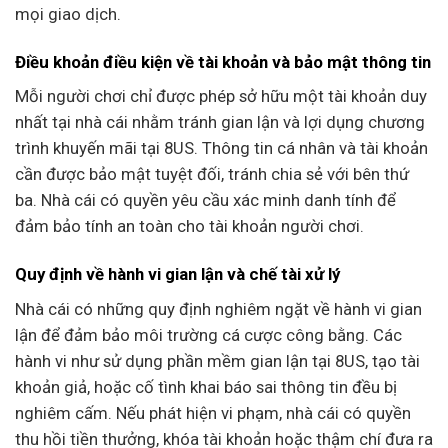
mọi giao dịch.
Điều khoản điều kiện về tài khoản và bảo mật thông tin
Mỗi người chơi chỉ được phép sở hữu một tài khoản duy
nhất tại nhà cái nhằm tránh gian lận và lợi dụng chương
trình khuyến mãi tại 8US. Thông tin cá nhân và tài khoản
cần được bảo mật tuyệt đối, tránh chia sẻ với bên thứ
ba. Nhà cái có quyền yêu cầu xác minh danh tính để
đảm bảo tính an toàn cho tài khoản người chơi.
Quy định về hành vi gian lận và chế tài xử lý
Nhà cái có những quy định nghiêm ngặt về hành vi gian
lận để đảm bảo môi trường cá cược công bằng. Các
hành vi như sử dụng phần mềm gian lận tại 8US, tạo tài
khoản giả, hoặc cố tình khai báo sai thông tin đều bị
nghiêm cấm. Nếu phát hiện vi phạm, nhà cái có quyền
thu hồi tiền thưởng, khóa tài khoản hoặc thậm chí đưa ra