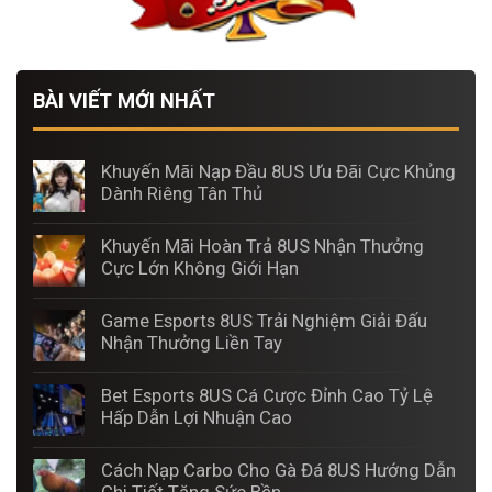
BÀI VIẾT MỚI NHẤT
Khuyến Mãi Nạp Đầu 8US Ưu Đãi Cực Khủng
Dành Riêng Tân Thủ
Khuyến Mãi Hoàn Trả 8US Nhận Thưởng
Cực Lớn Không Giới Hạn
Game Esports 8US Trải Nghiệm Giải Đấu
Nhận Thưởng Liền Tay
Bet Esports 8US Cá Cược Đỉnh Cao Tỷ Lệ
Hấp Dẫn Lợi Nhuận Cao
Cách Nạp Carbo Cho Gà Đá 8US Hướng Dẫn