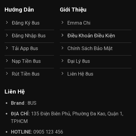
Hướng Dẫn
Giới Thiệu
Đăng Ký 8us
Emma Chi
Đăng Nhập 8us
Điều Khoản Điều Kiện
Tải App 8us
Chính Sách Bảo Mật
Nạp Tiền 8us
Đại Lý 8us
Rút Tiền 8us
Liên Hệ 8us
Liên Hệ
Brand
:
8US
ĐỊA CHỈ:
135 Điện Biên Phủ, Phường Đa Kao, Quận 1,
TP.HCM
HOTLINE:
0905 123 456