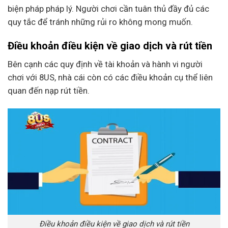
biện pháp pháp lý. Người chơi cần tuân thủ đầy đủ các
quy tắc để tránh những rủi ro không mong muốn.
Điều khoản điều kiện về giao dịch và rút tiền
Bên cạnh các quy định về tài khoản và hành vi người
chơi với 8US, nhà cái còn có các điều khoản cụ thể liên
quan đến nạp rút tiền.
Điều khoản điều kiện về giao dịch và rút tiền