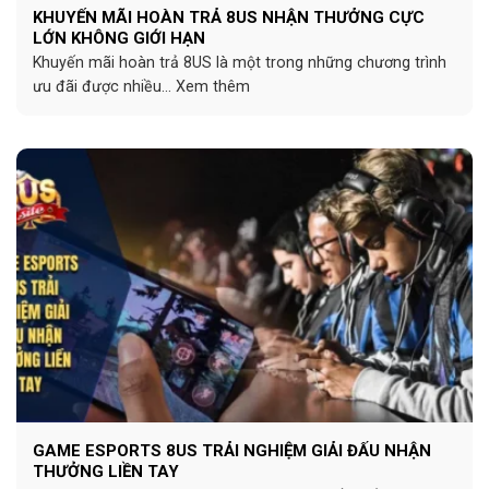
KHUYẾN MÃI HOÀN TRẢ 8US NHẬN THƯỞNG CỰC
LỚN KHÔNG GIỚI HẠN
Khuyến mãi hoàn trả 8US là một trong những chương trình
ưu đãi được nhiều... Xem thêm
GAME ESPORTS 8US TRẢI NGHIỆM GIẢI ĐẤU NHẬN
THƯỞNG LIỀN TAY