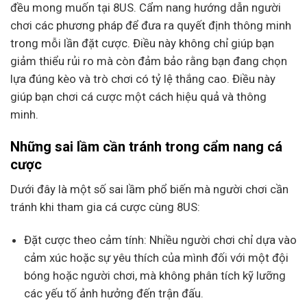
đều mong muốn tại 8US. Cẩm nang hướng dẫn người
chơi các phương pháp để đưa ra quyết định thông minh
trong mỗi lần đặt cược. Điều này không chỉ giúp bạn
giảm thiểu rủi ro mà còn đảm bảo rằng bạn đang chọn
lựa đúng kèo và trò chơi có tỷ lệ thắng cao. Điều này
giúp bạn chơi cá cược một cách hiệu quả và thông
minh.
Những sai lầm cần tránh trong cẩm nang cá
cược
Dưới đây là một số sai lầm phổ biến mà người chơi cần
tránh khi tham gia cá cược cùng 8US:
Đặt cược theo cảm tính: Nhiều người chơi chỉ dựa vào
cảm xúc hoặc sự yêu thích của mình đối với một đội
bóng hoặc người chơi, mà không phân tích kỹ lưỡng
các yếu tố ảnh hưởng đến trận đấu.