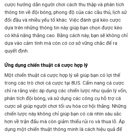
cược hướng dẫn người chơi cách thu thập và phân tích
thông tin về đội bóng, phong độ của các cầu thủ, lịch sử
đối đầu và nhiều yếu tố khác. Việc đánh giá kèo cược
dựa trên những thông tin này giúp bạn chọn được kèo
có khả năng thắng cao. Bằng cách này, bạn sẽ không chỉ
dựa vào cảm tính mà còn có cơ sở vững chắc để ra
quyết định.
Ứng dụng chiến thuật cá cược hợp lý
Một chiến thuật cá cược hợp lý sẽ giúp bạn có lợi thế
trong các trò chơi cá cược tại 8US. Cẩm nang cá cược
chỉ ra rằng việc áp dụng các chiến lược như quản lý vốn,
phân tích đội bóng, và sử dụng các công cụ hỗ trợ cá
cược sẽ giúp người chơi tối ưu hóa cơ hội thắng. Những
chiến lược này không chỉ giúp bạn có cái nhìn sâu sắc
hơn về trận đấu mà còn giảm thiểu rủi ro và thua lỗ. Áp
dụng một chiến thuật thông minh là cách hiệu quả để