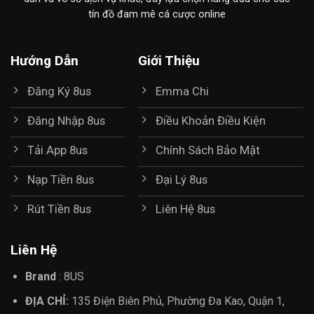
tín đồ đam mê cá cược online
Hướng Dẫn
Giới Thiệu
Đăng Ký 8us
Emma Chi
Đăng Nhập 8us
Điều Khoản Điều Kiện
Tải App 8us
Chính Sách Bảo Mật
Nạp Tiền 8us
Đại Lý 8us
Rút Tiền 8us
Liên Hệ 8us
Liên Hệ
Brand
:
8US
ĐỊA CHỈ:
135 Điện Biên Phủ, Phường Đa Kao, Quận 1,