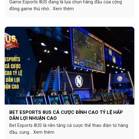
Game Esports 8US đang là lựa chọn hàng đầu của cộng
đồng game thủ nhờ... Xem thêm
BET ESPORTS 8US CÁ CƯỢC ĐỈNH CAO TỶ LỆ HẤP
DẪN LỢI NHUẬN CAO
Bet Esports 8US là nền tảng cá cược thể thao điện tử hàng
đầu, cung... Xem thêm