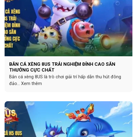
BẮN CÁ XÈNG 8US TRẢI NGHIỆM ĐỈNH CAO SĂN
THƯỞNG CỰC CHẤT
Bắn cá xèng 8US là trò chơi giải trí hấp dẫn thu hút đông
đảo... Xem thêm