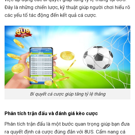
Đây là những chiến lược, kỹ thuật giúp người chơi hiểu rõ
các yếu tố tác động đến kết quả cá cược.
Bí quyết cá cược giúp tăng tỷ lệ thắng
Phân tích trận đấu và đánh giá kèo cược
Phân tích trận đấu là một bước quan trọng giúp bạn đưa
ra quyết định cá cược đúng đắn với 8US. Cẩm nang cá