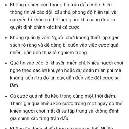
Không nghiên cứu thông tin trận đấu: Việc thiếu
thông tin về các đội, cầu thủ, phong độ hiện tại, và
các yếu tố khác có thể làm giảm khả năng đưa ra
quyết định chính xác khi cá cược.
Không quản lý vốn: Người chơi không thiết lập ngân
sách rõ ràng và dễ dàng bị cuốn vào việc cược quá
nhiều, dẫn đến thua lỗ nghiêm trọng.
Quá tin vào các lời khuyên miễn phí: Nhiều người chơi
nghe theo các lời khuyên hoặc dự đoán miễn phí mà
không kiểm tra độ tin cậy, dẫn đến việc đặt cược sai
lầm.
Cá cược quá nhiều kèo trong cùng một thời điểm:
Tham gia quá nhiều kèo cược trong một ngày có thể
khiến người chơi mất đi sự tập trung và không đánh
giá chính xác từng trận đấu.
Không áp dụng chiến lược cá cược cụ thể: Nhiều