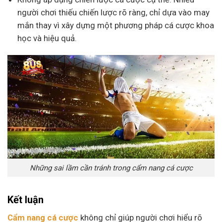
người chơi thiếu chiến lược rõ ràng, chỉ dựa vào may
mắn thay vì xây dựng một phương pháp cá cược khoa
học và hiệu quả.
Những sai lầm cần tránh trong cẩm nang cá cược
Kết luận
Cẩm nang cá cược
không chỉ giúp người chơi hiểu rõ