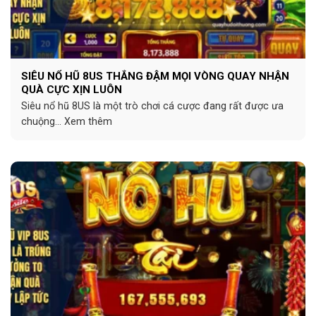
SIÊU NỔ HŨ 8US THẮNG ĐẬM MỌI VÒNG QUAY NHẬN
QUÀ CỰC XỊN LUÔN
Siêu nổ hũ 8US là một trò chơi cá cược đang rất được ưa
chuộng... Xem thêm