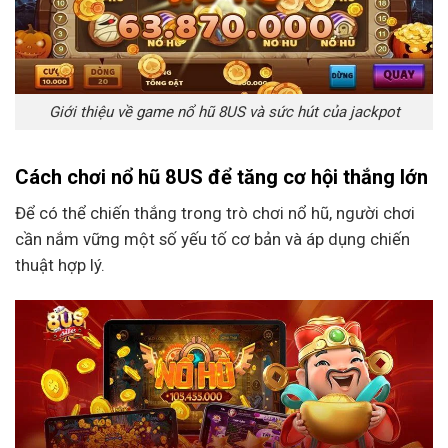
Giới thiệu về game nổ hũ 8US và sức hút của jackpot
Cách chơi nổ hũ 8US để tăng cơ hội thắng lớn
Để có thể chiến thắng trong trò chơi nổ hũ, người chơi
cần nắm vững một số yếu tố cơ bản và áp dụng chiến
thuật hợp lý.