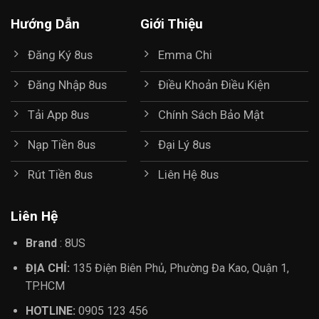
Hướng Dẫn
Giới Thiệu
Đăng Ký 8us
Emma Chi
Đăng Nhập 8us
Điều Khoản Điều Kiện
Tải App 8us
Chính Sách Bảo Mật
Nạp Tiền 8us
Đại Lý 8us
Rút Tiền 8us
Liên Hệ 8us
Liên Hệ
Brand
:
8US
ĐỊA CHỈ:
135 Điện Biên Phủ, Phường Đa Kao, Quận 1,
TP.HCM
HOTLINE:
0905 123 456