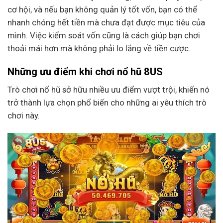
cơ hội, và nếu bạn không quản lý tốt vốn, bạn có thể
nhanh chóng hết tiền mà chưa đạt được mục tiêu của
mình. Việc kiểm soát vốn cũng là cách giúp bạn chơi
thoải mái hơn mà không phải lo lắng về tiền cược.
Những ưu điểm khi chơi nổ hũ 8US
Trò chơi nổ hũ sở hữu nhiều ưu điểm vượt trội, khiến nó
trở thành lựa chọn phổ biến cho những ai yêu thích trò
chơi này.