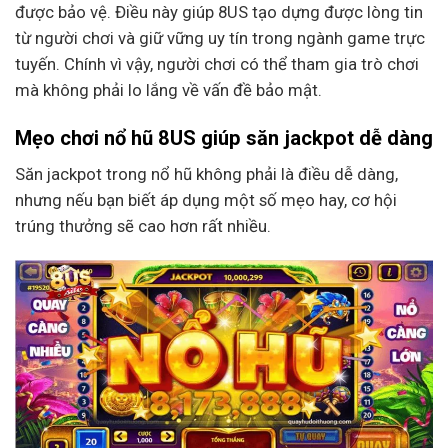
được bảo vệ. Điều này giúp 8US tạo dựng được lòng tin
từ người chơi và giữ vững uy tín trong ngành game trực
tuyến. Chính vì vậy, người chơi có thể tham gia trò chơi
mà không phải lo lắng về vấn đề bảo mật.
Mẹo chơi nổ hũ 8US giúp săn jackpot dễ dàng
Săn jackpot trong nổ hũ không phải là điều dễ dàng,
nhưng nếu bạn biết áp dụng một số mẹo hay, cơ hội
trúng thưởng sẽ cao hơn rất nhiều.