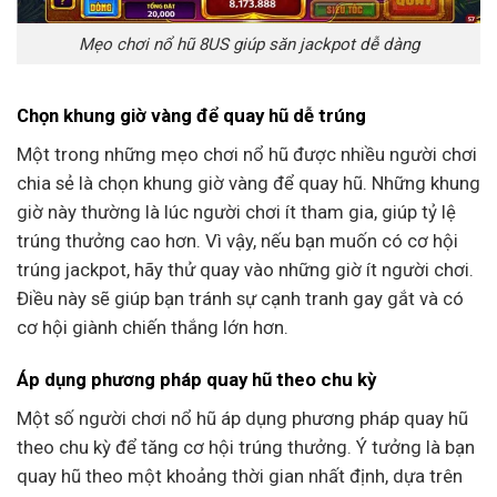
Mẹo chơi nổ hũ 8US giúp săn jackpot dễ dàng
Chọn khung giờ vàng để quay hũ dễ trúng
Một trong những mẹo chơi nổ hũ được nhiều người chơi
chia sẻ là chọn khung giờ vàng để quay hũ. Những khung
giờ này thường là lúc người chơi ít tham gia, giúp tỷ lệ
trúng thưởng cao hơn. Vì vậy, nếu bạn muốn có cơ hội
trúng jackpot, hãy thử quay vào những giờ ít người chơi.
Điều này sẽ giúp bạn tránh sự cạnh tranh gay gắt và có
cơ hội giành chiến thắng lớn hơn.
Áp dụng phương pháp quay hũ theo chu kỳ
Một số người chơi nổ hũ áp dụng phương pháp quay hũ
theo chu kỳ để tăng cơ hội trúng thưởng. Ý tưởng là bạn
quay hũ theo một khoảng thời gian nhất định, dựa trên