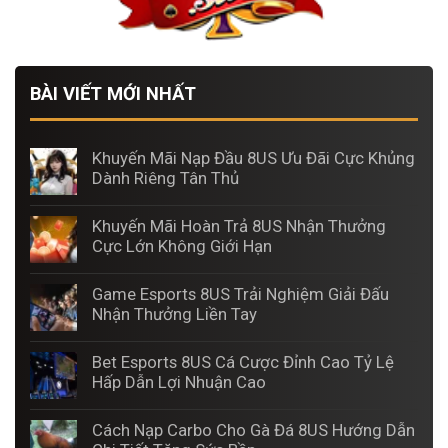
BÀI VIẾT MỚI NHẤT
Khuyến Mãi Nạp Đầu 8US Ưu Đãi Cực Khủng
Dành Riêng Tân Thủ
Khuyến Mãi Hoàn Trả 8US Nhận Thưởng
Cực Lớn Không Giới Hạn
Game Esports 8US Trải Nghiệm Giải Đấu
Nhận Thưởng Liền Tay
Bet Esports 8US Cá Cược Đỉnh Cao Tỷ Lệ
Hấp Dẫn Lợi Nhuận Cao
Cách Nạp Carbo Cho Gà Đá 8US Hướng Dẫn