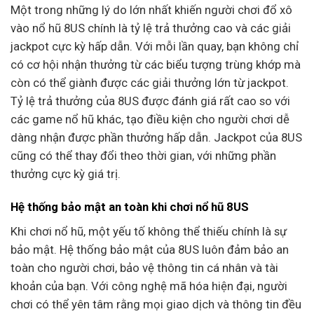
Một trong những lý do lớn nhất khiến người chơi đổ xô
vào nổ hũ 8US chính là tỷ lệ trả thưởng cao và các giải
jackpot cực kỳ hấp dẫn. Với mỗi lần quay, bạn không chỉ
có cơ hội nhận thưởng từ các biểu tượng trùng khớp mà
còn có thể giành được các giải thưởng lớn từ jackpot.
Tỷ lệ trả thưởng của 8US được đánh giá rất cao so với
các game nổ hũ khác, tạo điều kiện cho người chơi dễ
dàng nhận được phần thưởng hấp dẫn. Jackpot của 8US
cũng có thể thay đổi theo thời gian, với những phần
thưởng cực kỳ giá trị.
Hệ thống bảo mật an toàn khi chơi nổ hũ 8US
Khi chơi nổ hũ, một yếu tố không thể thiếu chính là sự
bảo mật. Hệ thống bảo mật của 8US luôn đảm bảo an
toàn cho người chơi, bảo vệ thông tin cá nhân và tài
khoản của bạn. Với công nghệ mã hóa hiện đại, người
chơi có thể yên tâm rằng mọi giao dịch và thông tin đều