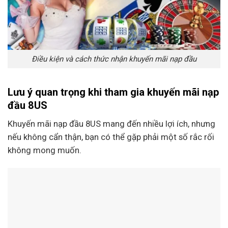
Điều kiện và cách thức nhận khuyến mãi nạp đầu
Lưu ý quan trọng khi tham gia khuyến mãi nạp
đầu 8US
Khuyến mãi nạp đầu 8US mang đến nhiều lợi ích, nhưng
nếu không cẩn thận, bạn có thể gặp phải một số rắc rối
không mong muốn.