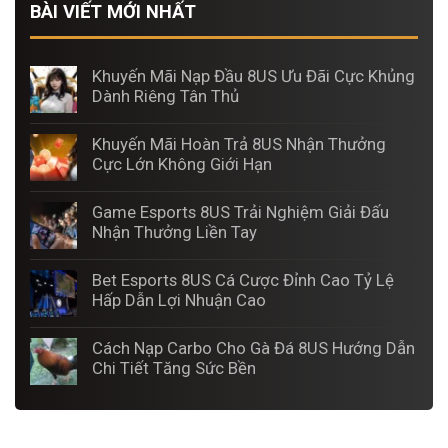
BÀI VIẾT MỚI NHẤT
Khuyến Mãi Nạp Đầu 8US Ưu Đãi Cực Khủng
Dành Riêng Tân Thủ
Khuyến Mãi Hoàn Trả 8US Nhận Thưởng
Cực Lớn Không Giới Hạn
Game Esports 8US Trải Nghiệm Giải Đấu
Nhận Thưởng Liền Tay
Bet Esports 8US Cá Cược Đỉnh Cao Tỷ Lệ
Hấp Dẫn Lợi Nhuận Cao
Cách Nạp Carbo Cho Gà Đá 8US Hướng Dẫn
Chi Tiết Tăng Sức Bền