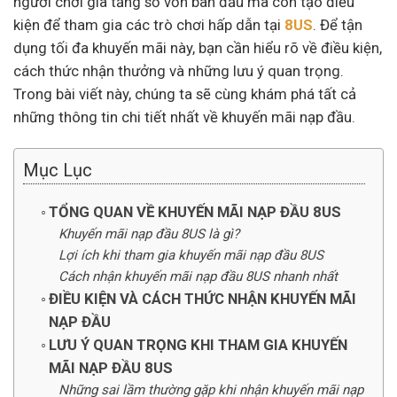
người chơi gia tăng số vốn ban đầu mà còn tạo điều
kiện để tham gia các trò chơi hấp dẫn tại
8US
. Để tận
dụng tối đa khuyến mãi này, bạn cần hiểu rõ về điều kiện,
cách thức nhận thưởng và những lưu ý quan trọng.
Trong bài viết này, chúng ta sẽ cùng khám phá tất cả
những thông tin chi tiết nhất về khuyến mãi nạp đầu.
Mục Lục
TỔNG QUAN VỀ KHUYẾN MÃI NẠP ĐẦU 8US
Khuyến mãi nạp đầu 8US là gì?
Lợi ích khi tham gia khuyến mãi nạp đầu 8US
Cách nhận khuyến mãi nạp đầu 8US nhanh nhất
ĐIỀU KIỆN VÀ CÁCH THỨC NHẬN KHUYẾN MÃI
NẠP ĐẦU
LƯU Ý QUAN TRỌNG KHI THAM GIA KHUYẾN
MÃI NẠP ĐẦU 8US
Những sai lầm thường gặp khi nhận khuyến mãi nạp