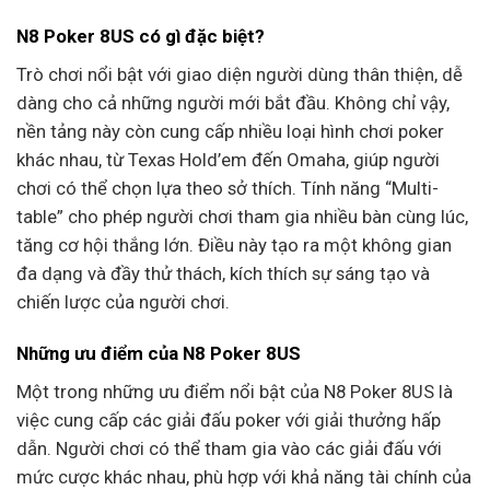
N8 Poker 8US có gì đặc biệt?
Trò chơi nổi bật với giao diện người dùng thân thiện, dễ
dàng cho cả những người mới bắt đầu. Không chỉ vậy,
nền tảng này còn cung cấp nhiều loại hình chơi poker
khác nhau, từ Texas Hold’em đến Omaha, giúp người
chơi có thể chọn lựa theo sở thích. Tính năng “Multi-
table” cho phép người chơi tham gia nhiều bàn cùng lúc,
tăng cơ hội thắng lớn. Điều này tạo ra một không gian
đa dạng và đầy thử thách, kích thích sự sáng tạo và
chiến lược của người chơi.
Những ưu điểm của N8 Poker 8US
Một trong những ưu điểm nổi bật của N8 Poker 8US là
việc cung cấp các giải đấu poker với giải thưởng hấp
dẫn. Người chơi có thể tham gia vào các giải đấu với
mức cược khác nhau, phù hợp với khả năng tài chính của