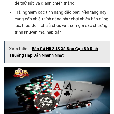
để thử sức và giành chiến thắng.
Trải nghiệm các tính năng đặc biệt: Nền tảng này
cung cấp nhiều tính năng như chơi nhiều bàn cùng
lúc, theo dõi lịch sử chơi, và tham gia các chương
trình khuyến mãi hấp dẫn.
Xem thêm:
Bắn Cá H5 8US Xả Đạn Cực Đã Rinh
Thưởng Hấp Dẫn Nhanh Nhất